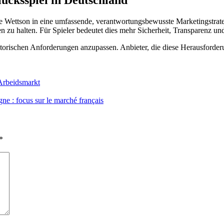
ücksspiel in Deutschland
Wettson in eine umfassende, verantwortungsbewusste Marketingstrategie 
u halten. Für Spieler bedeutet dies mehr Sicherheit, Transparenz und l
atorischen Anforderungen anzupassen. Anbieter, die diese Herausforder
Arbeidsmarkt
igne : focus sur le marché français
*