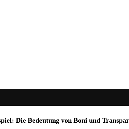
spiel: Die Bedeutung von Boni und Transpa