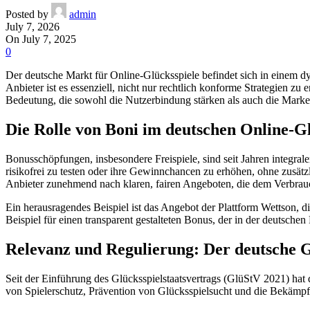
Posted by
admin
July 7, 2026
On July 7, 2025
0
Der deutsche Markt für Online-Glücksspiele befindet sich in einem d
Anbieter ist es essenziell, nicht nur rechtlich konforme Strategien 
Bedeutung, die sowohl die Nutzerbindung stärken als auch die Marken
Die Rolle von Boni im deutschen Online-G
Bonusschöpfungen, insbesondere Freispiele, sind seit Jahren integrale
risikofrei zu testen oder ihre Gewinnchancen zu erhöhen, ohne zusätz
Anbieter zunehmend nach klaren, fairen Angeboten, die dem Verbrau
Ein herausragendes Beispiel ist das Angebot der Plattform Wettson, d
Beispiel für einen transparent gestalteten Bonus, der in der deutschen
Relevanz und Regulierung: Der deutsche 
Seit der Einführung des Glücksspielstaatsvertrags (GlüStV 2021) hat 
von Spielerschutz, Prävention von Glücksspielsucht und die Bekämpf