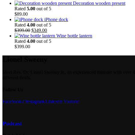
Decoration wooden present
Rated
5.00
out of 5
$
89.00
iPhone dock
Rated
4.00
out of 5
Original
Current
$
399.00
$
349.00
price
price
Wine bottle lantern
was:
is:
Rated
4.00
out of 5
$399.00.
$349.00.
$
399.00
Lionel Sweeny
Meet Rev. Dr. Lionel Sweeny Jr., an experienced minister with over 4
different fields.
Follow Us
Facebook-f
Instagram
Linkedin
Youtube
Podcast