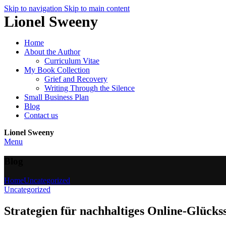
Skip to navigation
Skip to main content
Lionel Sweeny
Home
About the Author
Curriculum Vitae
My Book Collection
Grief and Recovery
Writing Through the Silence
Small Business Plan
Blog
Contact us
Lionel Sweeny
Menu
Blog
Home
Uncategorized
Uncategorized
Strategien für nachhaltiges Online-Glücks