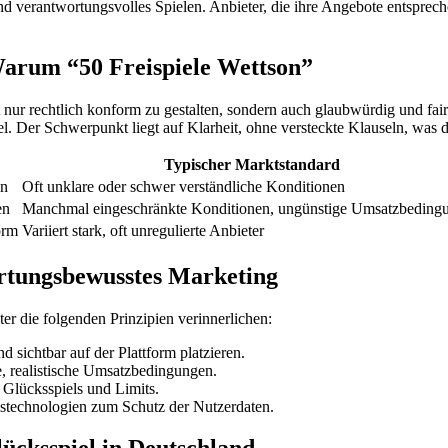
und verantwortungsvolles Spielen. Anbieter, die ihre Angebote entspre
arum “50 Freispiele Wettson”
 nur rechtlich konform zu gestalten, sondern auch glaubwürdig und fair
iel. Der Schwerpunkt liegt auf Klarheit, ohne versteckte Klauseln, was 
Typischer Marktstandard
en
Oft unklare oder schwer verständliche Konditionen
en
Manchmal eingeschränkte Konditionen, ungünstige Umsatzbeding
orm
Variiert stark, oft unregulierte Anbieter
ortungsbewusstes Marketing
er die folgenden Prinzipien verinnerlichen:
sichtbar auf der Plattform platzieren.
 realistische Umsatzbedingungen.
 Glücksspiels und Limits.
stechnologien zum Schutz der Nutzerdaten.