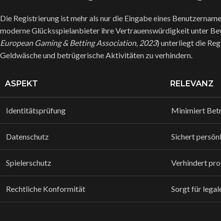
Die Registrierung ist mehr als nur die Eingabe eines Benutzername
moderne Glücksspielanbieter ihre Vertrauenswürdigkeit unter Bew
European Gaming & Betting Association, 2023
) unterliegt die R
Geldwäsche und betrügerische Aktivitäten zu verhindern.
ASPEKT
RELEVANZ
Identitätsprüfung
Minimiert Betr
Datenschutz
Sichert persö
Spielerschutz
Verhindert pro
Rechtliche Konformität
Sorgt für lega