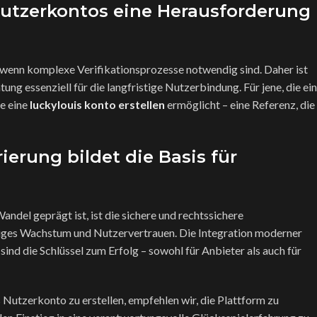
 Nutzerkontos eine Herausforderung
e wenn komplexe Verifikationsprozesse notwendig sind. Daher ist
ng essenziell für die langfristige Nutzerbindung. Für jene, die ei
ie eine
luckylouis konto erstellen
ermöglicht – eine Referenz, die
rierung bildet die Basis für
andel geprägt ist, ist die sichere und rechtssichere
ltiges Wachstum und Nutzervertrauen. Die Integration moderner
ind die Schlüssel zum Erfolg – sowohl für Anbieter als auch für
Nutzerkonto zu erstellen, empfehlen wir, die Plattform zu