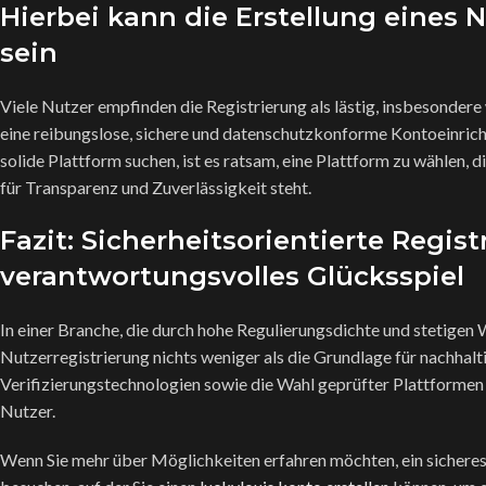
Hierbei kann die Erstellung eines
sein
Viele Nutzer empfinden die Registrierung als lästig, insbesonder
eine reibungslose, sichere und datenschutzkonforme Kontoeinrichtu
solide Plattform suchen, ist es ratsam, eine Plattform zu wählen, d
für Transparenz und Zuverlässigkeit steht.
Fazit: Sicherheitsorientierte Regist
verantwortungsvolles Glücksspiel
In einer Branche, die durch hohe Regulierungsdichte und stetigen W
Nutzerregistrierung nichts weniger als die Grundlage für nachha
Verifizierungstechnologien sowie die Wahl geprüfter Plattformen s
Nutzer.
Wenn Sie mehr über Möglichkeiten erfahren möchten, ein sicheres 