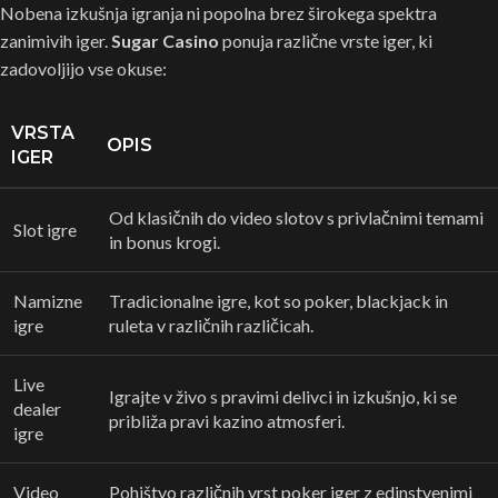
Nobena izkušnja igranja ni popolna brez širokega spektra
zanimivih iger.
Sugar Casino
ponuja različne vrste iger, ki
zadovoljijo vse okuse:
VRSTA
OPIS
IGER
Od klasičnih do video slotov s privlačnimi temami
Slot igre
in bonus krogi.
Namizne
Tradicionalne igre, kot so poker, blackjack in
igre
ruleta v različnih različicah.
Live
Igrajte v živo s pravimi delivci in izkušnjo, ki se
dealer
približa pravi kazino atmosferi.
igre
Video
Pohištvo različnih vrst poker iger z edinstvenimi