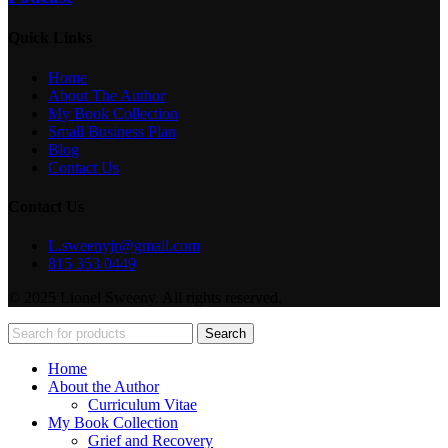
Quick Links
Home
About The Author
My Book Collection
Small Business Plan
Blog
Contact Us
Contact Us
L.sweenyjr@gmail.com
815 353 0449
© 2025 Lionel Sweeny. All rights reserved.
Search
Home
About the Author
Curriculum Vitae
My Book Collection
Grief and Recovery