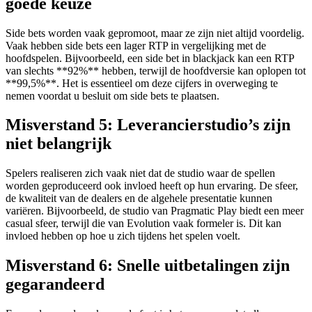
goede keuze
Side bets worden vaak gepromoot, maar ze zijn niet altijd voordelig.
Vaak hebben side bets een lager RTP in vergelijking met de
hoofdspelen. Bijvoorbeeld, een side bet in blackjack kan een RTP
van slechts **92%** hebben, terwijl de hoofdversie kan oplopen tot
**99,5%**. Het is essentieel om deze cijfers in overweging te
nemen voordat u besluit om side bets te plaatsen.
Misverstand 5: Leverancierstudio’s zijn
niet belangrijk
Spelers realiseren zich vaak niet dat de studio waar de spellen
worden geproduceerd ook invloed heeft op hun ervaring. De sfeer,
de kwaliteit van de dealers en de algehele presentatie kunnen
variëren. Bijvoorbeeld, de studio van Pragmatic Play biedt een meer
casual sfeer, terwijl die van Evolution vaak formeler is. Dit kan
invloed hebben op hoe u zich tijdens het spelen voelt.
Misverstand 6: Snelle uitbetalingen zijn
gegarandeerd