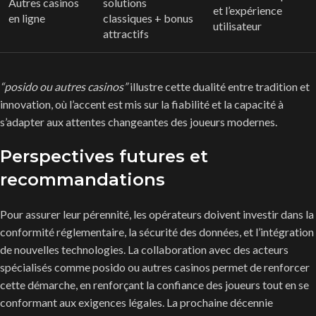
Autres casinos
solutions
et l’expérience
en ligne
classiques + bonus
utilisateur
attractifs
“posido ou autres casinos”
illustre cette dualité entre tradition et
innovation, où l’accent est mis sur la fiabilité et la capacité à
s’adapter aux attentes changeantes des joueurs modernes.
Perspectives futures et
recommandations
Pour assurer leur pérennité, les opérateurs doivent investir dans la
conformité réglementaire, la sécurité des données, et l’intégration
de nouvelles technologies. La collaboration avec des acteurs
spécialisés comme posido ou autres casinos permet de renforcer
cette démarche, en renforçant la confiance des joueurs tout en se
conformant aux exigences légales. La prochaine décennie