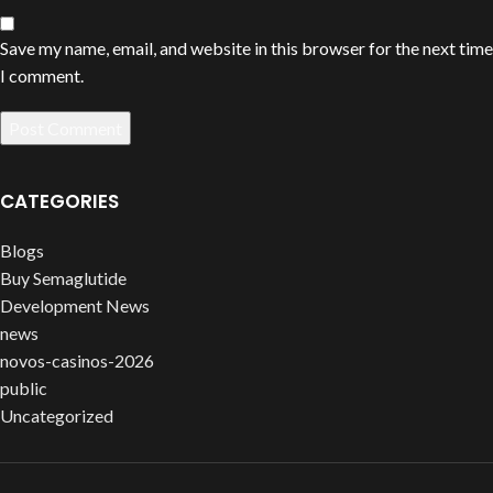
Save my name, email, and website in this browser for the next time
I comment.
CATEGORIES
Blogs
Buy Semaglutide
Development News
news
novos-casinos-2026
public
Uncategorized