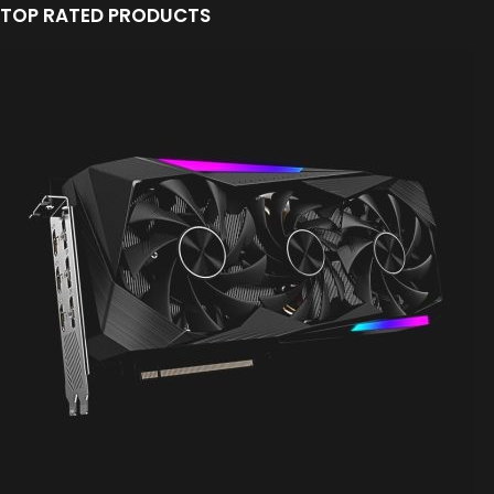
TOP RATED PRODUCTS