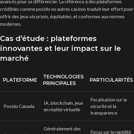
avancés pour se différencier. La référence à des plateformes
crédibles comme posido ou autres casinos traduit leur effort pour
offrir des jeux sécurisés, équitables, et conformes aux normes
modernes.
Cas d’étude : plateformes
innovantes et leur impact sur le
marché
TECHNOLOGIES
PLATEFORME
PARTICULARITÉS
PRINCIPALES
Focalisation sur la
IA, blockchain, jeux
Posido Canada
sécurité et la
en réalité virtuelle
transparence
Généralement des
Focus sur la rapidité