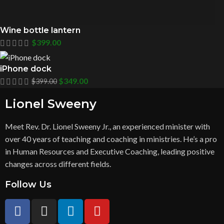
Wine bottle lantern
$
399.00
iPhone dock
$
349.00
$
399.00
Lionel Sweeny
Meet Rev. Dr. Lionel Sweeny Jr., an experienced minister with
over 40 years of teaching and coaching in ministries. He’s a pro
in Human Resources and Executive Coaching, leading positive
changes across different fields.
Follow Us