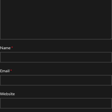
Name
*
Email
*
Website