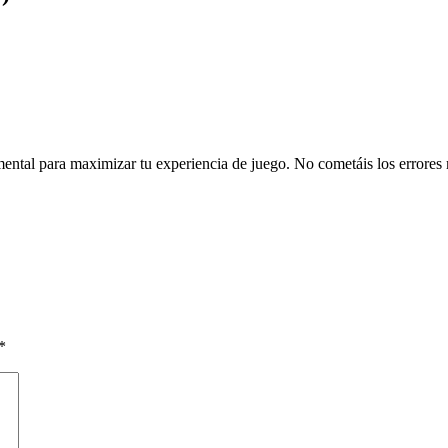
mental para maximizar tu experiencia de juego. No cometáis los errore
*