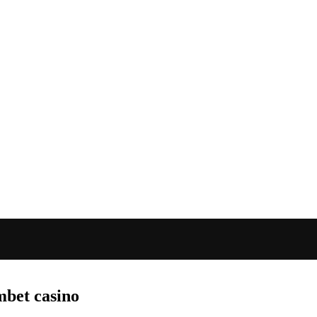
mbet casino