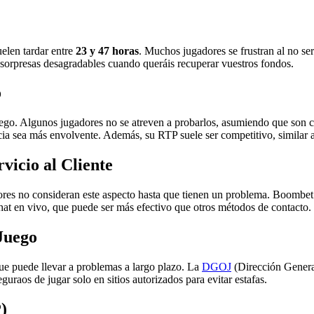
elen tardar entre
23 y 47 horas
. Muchos jugadores se frustran al no se
a sorpresas desagradables cuando queráis recuperar vuestros fondos.
o
juego. Algunos jugadores no se atreven a probarlos, asumiendo que son 
ncia sea más envolvente. Además, su RTP suele ser competitivo, similar 
vicio al Cliente
res no consideran este aspecto hasta que tienen un problema. Boombet of
hat en vivo, que puede ser más efectivo que otros métodos de contacto.
Juego
ue puede llevar a problemas a largo plazo. La
DGOJ
(Dirección General
uraos de jugar solo en sitios autorizados para evitar estafas.
)