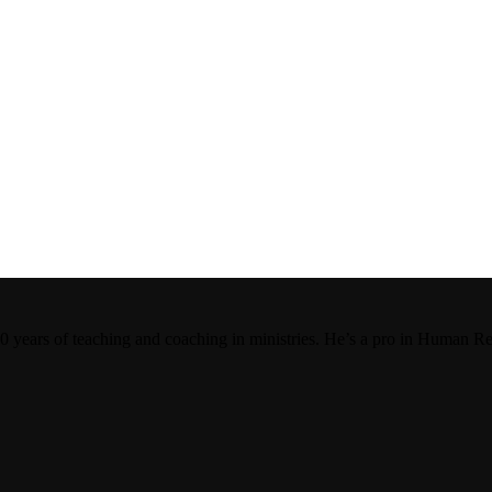
0 years of teaching and coaching in ministries. He’s a pro in Human R