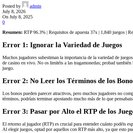
Posted by
admin
July 8, 2026
On July 8, 2025
0
Resumen:
RTP 96.3% | Requisitos de apuesta 37x | 1,840 juegos | Re
Error 1: Ignorar la Variedad de Juegos
Muchos jugadores subestiman la importancia de la variedad de juegos
de casino en vivo. No os limitéis a las tragamonedas; probad también
juego.
Error 2: No Leer los Términos de los Bono
Los bonos pueden parecer atractivos, pero muchos jugadores no comp
términos, podríais terminar apostando mucho más de lo que pensabais 
Error 3: Pasar por Alto el RTP de los Jueg
El retorno al jugador (RTP) es crucial para entender cuánto podéis e
Al elegir juegos, optad por aquellos con RTP más alto, ya que esto pu