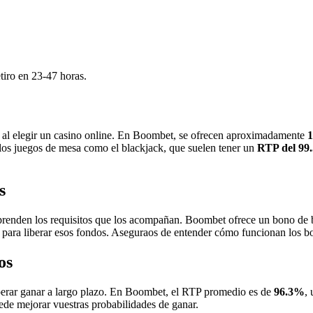
tiro en 23-47 horas.
 al elegir un casino online. En Boombet, se ofrecen aproximadamente
1
 los juegos de mesa como el blackjack, que suelen tener un
RTP del 99
s
renden los requisitos que los acompañan. Boombet ofrece un bono de b
para liberar esos fondos. Aseguraos de entender cómo funcionan los bo
os
sperar ganar a largo plazo. En Boombet, el RTP promedio es de
96.3%
,
ede mejorar vuestras probabilidades de ganar.