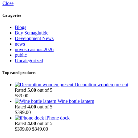
Close
Categories
Blogs
Buy Semaglutide
Development News
news
novos-casinos-2026
public
Uncategorized
Top rated products
Decoration wooden present
Rated
5.00
out of 5
$
89.00
Wine bottle lantern
Rated
4.00
out of 5
$
399.00
iPhone dock
Rated
4.00
out of 5
Original
Current
$
399.00
$
349.00
price
price