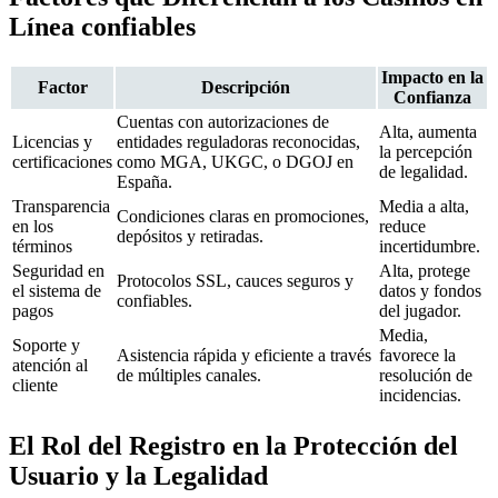
Línea confiables
Impacto en la
Factor
Descripción
Confianza
Cuentas con autorizaciones de
Alta, aumenta
Licencias y
entidades reguladoras reconocidas,
la percepción
certificaciones
como MGA, UKGC, o DGOJ en
de legalidad.
España.
Transparencia
Media a alta,
Condiciones claras en promociones,
en los
reduce
depósitos y retiradas.
términos
incertidumbre.
Seguridad en
Alta, protege
Protocolos SSL, cauces seguros y
el sistema de
datos y fondos
confiables.
pagos
del jugador.
Media,
Soporte y
Asistencia rápida y eficiente a través
favorece la
atención al
de múltiples canales.
resolución de
cliente
incidencias.
El Rol del Registro en la Protección del
Usuario y la Legalidad