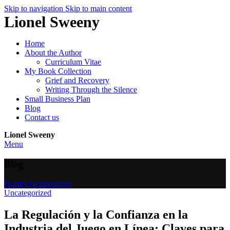
Skip to navigation
Skip to main content
Lionel Sweeny
Home
About the Author
Curriculum Vitae
My Book Collection
Grief and Recovery
Writing Through the Silence
Small Business Plan
Blog
Contact us
Lionel Sweeny
Menu
Blog
Home
Uncategorized
Uncategorized
La Regulación y la Confianza en la
Industria del Juego en Línea: Claves para