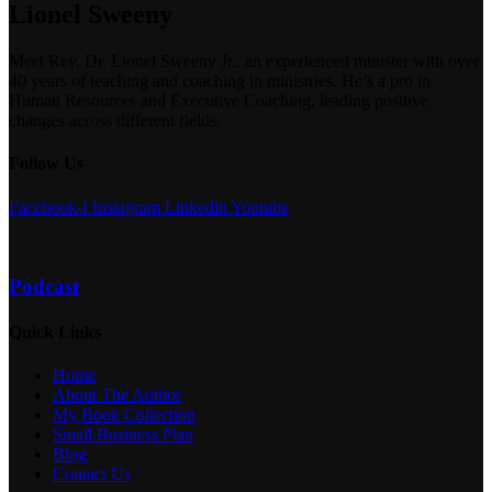
was:
is:
Lionel Sweeny
$399.00.
$349.00.
Meet Rev. Dr. Lionel Sweeny Jr., an experienced minister with over
40 years of teaching and coaching in ministries. He’s a pro in
Human Resources and Executive Coaching, leading positive
changes across different fields.
Follow Us
Facebook-f
Instagram
Linkedin
Youtube
Podcast
Quick Links
Home
About The Author
My Book Collection
Small Business Plan
Blog
Contact Us