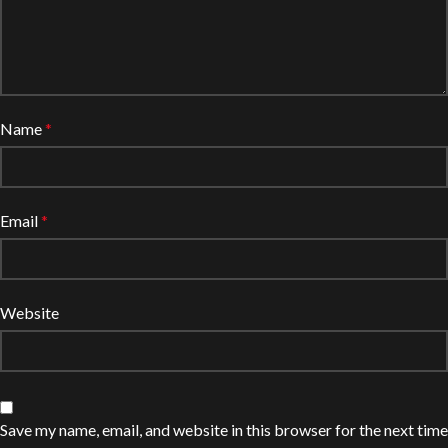
Name
*
Email
*
Website
Save my name, email, and website in this browser for the next time