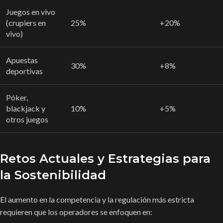
Juegos en vivo
(crupiers en
25%
+20%
vivo)
Apuestas
30%
+8%
deportivas
Póker,
blackjack y
10%
+5%
otros juegos
Retos Actuales y Estrategias para
la Sostenibilidad
El aumento en la competencia y la regulación más estricta
requieren que los operadores se enfoquen en: