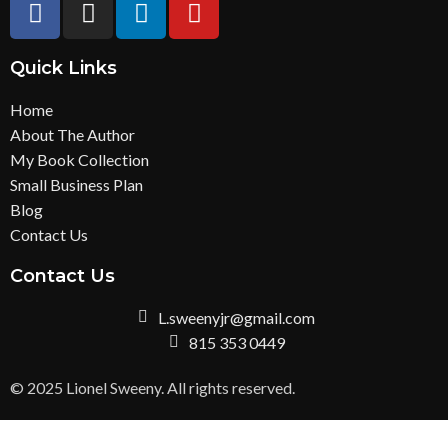
Quick Links
Home
About The Author
My Book Collection
Small Business Plan
Blog
Contact Us
Contact Us
L.sweenyjr@gmail.com
815 353 0449
© 2025 Lionel Sweeny. All rights reserved.