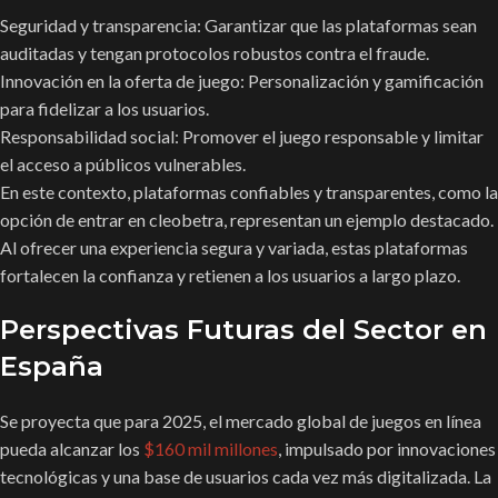
Seguridad y transparencia
: Garantizar que las plataformas sean
auditadas y tengan protocolos robustos contra el fraude.
Innovación en la oferta de juego
: Personalización y gamificación
para fidelizar a los usuarios.
Responsabilidad social
: Promover el juego responsable y limitar
el acceso a públicos vulnerables.
En este contexto, plataformas confiables y transparentes, como la
opción de entrar en cleobetra, representan un ejemplo destacado.
Al ofrecer una experiencia segura y variada, estas plataformas
fortalecen la confianza y retienen a los usuarios a largo plazo.
Perspectivas Futuras del Sector en
España
Se proyecta que para 2025, el mercado global de juegos en línea
pueda alcanzar los
$160 mil millones
, impulsado por innovaciones
tecnológicas y una base de usuarios cada vez más digitalizada. La