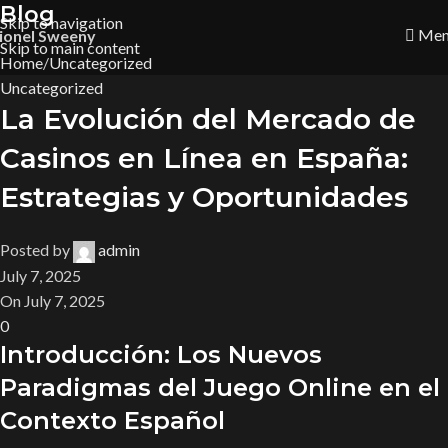
Blog
Skip to navigation
Men
ionel Sweeny
Skip to main content
Home
Uncategorized
Uncategorized
La Evolución del Mercado de
Casinos en Línea en España:
Estrategias y Oportunidades
Posted by
admin
July 7, 2025
On July 7, 2025
0
Introducción: Los Nuevos
Paradigmas del Juego Online en el
Contexto Español