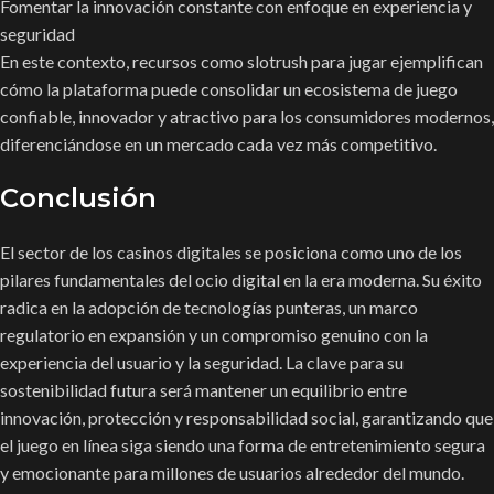
Fomentar la innovación constante con enfoque en experiencia y
seguridad
En este contexto, recursos como slotrush para jugar ejemplifican
cómo la plataforma puede consolidar un ecosistema de juego
confiable, innovador y atractivo para los consumidores modernos,
diferenciándose en un mercado cada vez más competitivo.
Conclusión
El sector de los casinos digitales se posiciona como uno de los
pilares fundamentales del ocio digital en la era moderna. Su éxito
radica en la adopción de tecnologías punteras, un marco
regulatorio en expansión y un compromiso genuino con la
experiencia del usuario y la seguridad. La clave para su
sostenibilidad futura será mantener un equilibrio entre
innovación, protección y responsabilidad social, garantizando que
el juego en línea siga siendo una forma de entretenimiento segura
y emocionante para millones de usuarios alrededor del mundo.