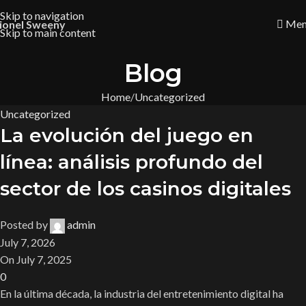
Skip to navigation
Men
ionel Sweeny
Skip to main content
Blog
Home
Uncategorized
Uncategorized
La evolución del juego en
línea: análisis profundo del
sector de los casinos digitales
Posted by
admin
July 7, 2026
On July 7, 2025
0
En la última década, la industria del entretenimiento digital ha