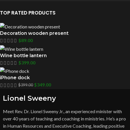
TOP RATED PRODUCTS
Decoration wooden present
$
89.00
Wine bottle lantern
$
399.00
iPhone dock
$
349.00
$
399.00
Lionel Sweeny
Meet Rev. Dr. Lionel Sweeny Jr., an experienced minister with
over 40 years of teaching and coaching in ministries. He’s a pro
in Human Resources and Executive Coaching, leading positive