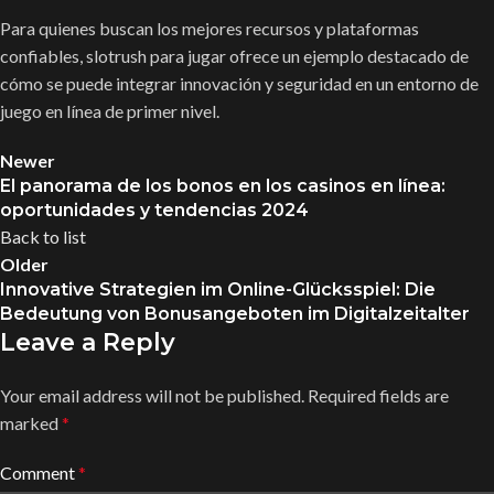
Para quienes buscan los mejores recursos y plataformas
confiables, slotrush para jugar ofrece un ejemplo destacado de
cómo se puede integrar innovación y seguridad en un entorno de
juego en línea de primer nivel.
Newer
El panorama de los bonos en los casinos en línea:
oportunidades y tendencias 2024
Back to list
Older
Innovative Strategien im Online-Glücksspiel: Die
Bedeutung von Bonusangeboten im Digitalzeitalter
Leave a Reply
Your email address will not be published.
Required fields are
marked
*
Comment
*