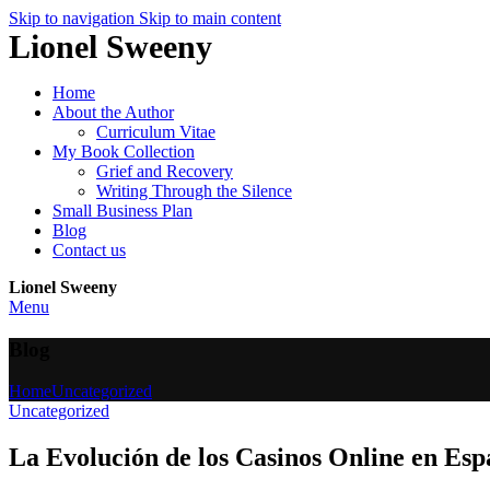
Skip to navigation
Skip to main content
Lionel Sweeny
Home
About the Author
Curriculum Vitae
My Book Collection
Grief and Recovery
Writing Through the Silence
Small Business Plan
Blog
Contact us
Lionel Sweeny
Menu
Blog
Home
Uncategorized
Uncategorized
La Evolución de los Casinos Online en Esp