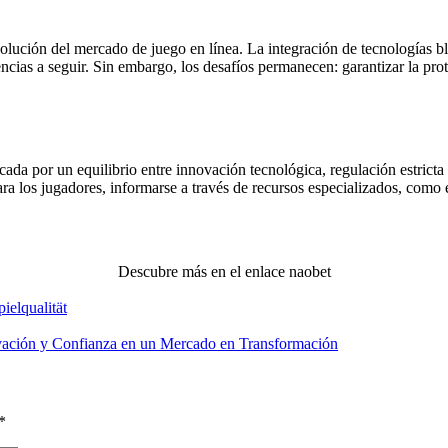
volución del mercado de juego en línea. La integración de tecnologías bl
ias a seguir. Sin embargo, los desafíos permanecen: garantizar la prot
ada por un equilibrio entre innovación tecnológica, regulación estricta 
ra los jugadores, informarse a través de recursos especializados, como 
Descubre más en el enlace naobet
ielqualität
ovación y Confianza en un Mercado en Transformación
*