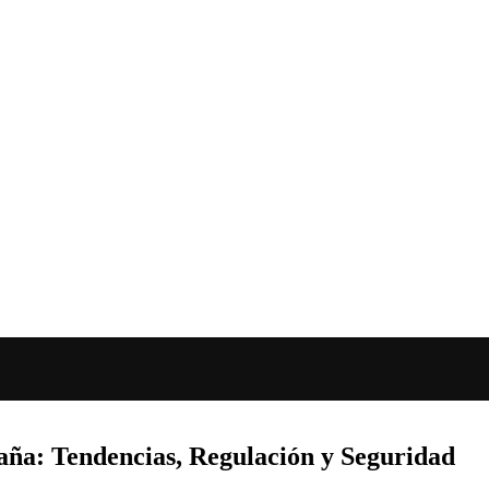
aña: Tendencias, Regulación y Seguridad