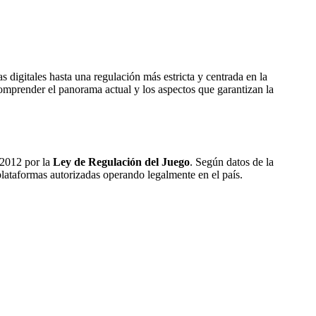
 digitales hasta una regulación más estricta y centrada en la
comprender el panorama actual y los aspectos que garantizan la
 2012 por la
Ley de Regulación del Juego
. Según datos de la
lataformas autorizadas operando legalmente en el país.