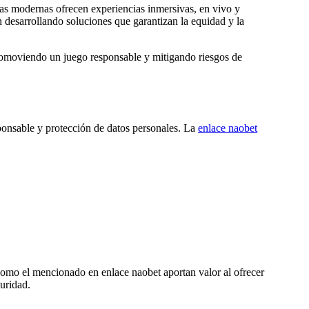
ormas modernas ofrecen experiencias inmersivas, en vivo y
n desarrollando soluciones que garantizan la equidad y la
 promoviendo un juego responsable y mitigando riesgos de
ponsable y protección de datos personales. La
enlace naobet
 como el mencionado en enlace naobet aportan valor al ofrecer
uridad.