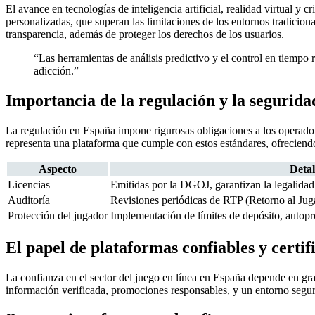
El avance en tecnologías de inteligencia artificial, realidad virtual 
personalizadas, que superan las limitaciones de los entornos tradicion
transparencia, además de proteger los derechos de los usuarios.
“Las herramientas de análisis predictivo y el control en tiempo
adicción.”
Importancia de la regulación y la seguridad
La regulación en España impone rigurosas obligaciones a los operador
representa una plataforma que cumple con estos estándares, ofreciend
Aspecto
Detal
Licencias
Emitidas por la DGOJ, garantizan la legalida
Auditoría
Revisiones periódicas de RTP (Retorno al Juga
Protección del jugador
Implementación de límites de depósito, autop
El papel de plataformas confiables y certif
La confianza en el sector del juego en línea en España depende en gra
información verificada, promociones responsables, y un entorno seguro