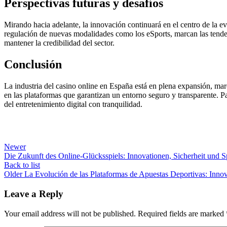
Perspectivas futuras y desafíos
Mirando hacia adelante, la innovación continuará en el centro de la e
regulación de nuevas modalidades como los eSports, marcan las tendenc
mantener la credibilidad del sector.
Conclusión
La industria del casino online en España está en plena expansión, marc
en las plataformas que garantizan un entorno seguro y transparente. Pa
del entretenimiento digital con tranquilidad.
Newer
Die Zukunft des Online-Glücksspiels: Innovationen, Sicherheit und Sp
Back to list
Older
La Evolución de las Plataformas de Apuestas Deportivas: Inn
Leave a Reply
Your email address will not be published.
Required fields are marked