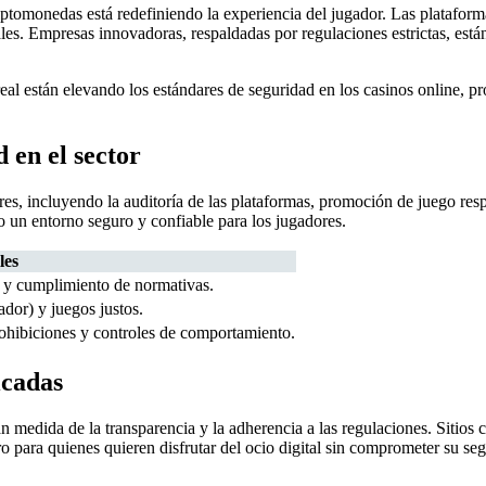
y criptomonedas está redefiniendo la experiencia del jugador. Las plataf
ales. Empresas innovadoras, respaldadas por regulaciones estrictas, está
 real están elevando los estándares de seguridad en los casinos online,
 en el sector
es, incluyendo la auditoría de las plataformas, promoción de juego res
o un entorno seguro y confiable para los jugadores.
les
d y cumplimiento de normativas.
dor) y juegos justos.
rohibiciones y controles de comportamiento.
icadas
n medida de la transparencia y la adherencia a las regulaciones. Sitios
 para quienes quieren disfrutar del ocio digital sin comprometer su seg