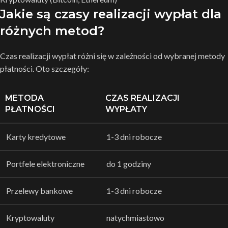
Jakie są czasy realizacji wypłat dla
różnych metod?
Czas realizacji wypłat różni się w zależności od wybranej metody
płatności. Oto szczegóły:
METODA
CZAS REALIZACJI
PŁATNOŚCI
WYPŁATY
Karty kredytowe
1-3 dni robocze
Portfele elektroniczne
do 1 godziny
Przelewy bankowe
1-3 dni robocze
Kryptowaluty
natychmiastowo