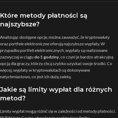
Które metody płatności są
najszybsze?
Analizując dostępne opcje, można zauważyć, że kryptowaluty
oraz portfele elektroniczne oferują najszybsze wypłaty. W
przypadku portfeli elektronicznych, wypłaty są realizowane
zazwyczaj w ciągu
do 1 godziny
, co czyni je bardzo atrakcyjną
opcją dla graczy, którzy chcą szybko uzyskać swoje środki. Co
więcej, wypłaty w kryptowalutach są dokonywane
natychmiastowo, co jest ich dużą zaletą.
Jakie są limity wypłat dla różnych
metod?
Limity wypłat mogą różnić się w zależności od metody płatności.
W Bitkingz Casino obowiązują następujące limity: