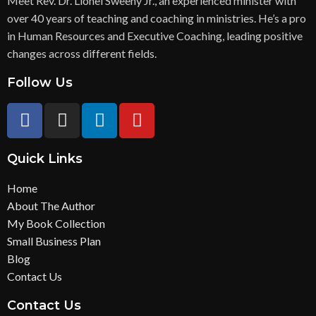
Meet Rev. Dr. Lionel Sweeny Jr., an experienced minister with
over 40 years of teaching and coaching in ministries. He’s a pro
in Human Resources and Executive Coaching, leading positive
changes across different fields.
Follow Us
Quick Links
Home
About The Author
My Book Collection
Small Business Plan
Blog
Contact Us
Contact Us