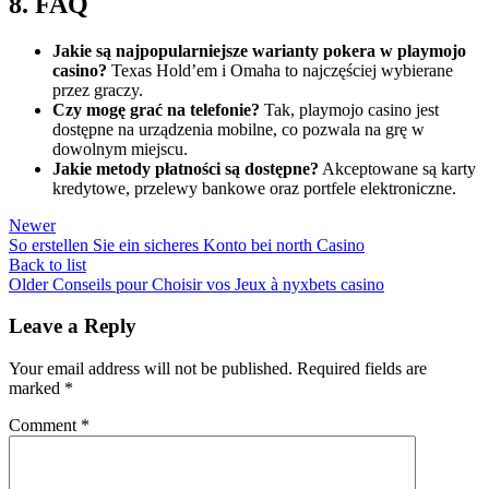
8. FAQ
Jakie są najpopularniejsze warianty pokera w playmojo
casino?
Texas Hold’em i Omaha to najczęściej wybierane
przez graczy.
Czy mogę grać na telefonie?
Tak, playmojo casino jest
dostępne na urządzenia mobilne, co pozwala na grę w
dowolnym miejscu.
Jakie metody płatności są dostępne?
Akceptowane są karty
kredytowe, przelewy bankowe oraz portfele elektroniczne.
Newer
So erstellen Sie ein sicheres Konto bei
north Casino
Back to list
Older
Conseils pour Choisir vos Jeux à nyxbets casino
Leave a Reply
Your email address will not be published.
Required fields are
marked
*
Comment
*