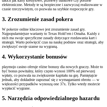
takich jak karty kredytowe, przelewy bankowe czy portfele
elektroniczne. Metody te są bezpieczne i zazwyczaj realizowane w
czasie rzeczywistym, co pozwala na szybkie rozpoczęcie gry.
3. Zrozumienie zasad pokera
W pokerze online kluczowe jest zrozumienie zasad gry.
Najpopularniejsze warianty to Texas Hold’em i Omaha. Każdy z
nich ma swoje specyficzne zasady dotyczące rozdawania kart i
strategii. Warto poświęcić czas na naukę podstaw oraz strategii, aby
zwiększyć swoje szanse na wygraną.
4. Wykorzystanie bonusów
playmojo casino oferuje różne bonusy dla nowych graczy. Może to
być bonus powitalny, który często wynosi 100% od pierwszej
wpłaty, co pozwala na zwiększenie kapitału na grę. Pamiętajcie
jednak, aby dokładnie zapoznać się z wymaganiami obrotu — w
większości przypadków wynoszą one 37x. Tylko wtedy możecie
wypłacić wygrane.
5. Narzędzia odpowiedzialnego hazardu