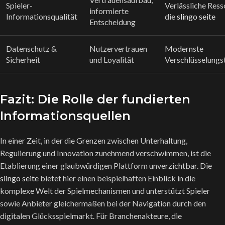
Spieler-
Verlässliche Ress
informierte
Informationsqualität
die
slingo seite
Entscheidung
Datenschutz &
Nutzervertrauen
Modernste
Sicherheit
und Loyalität
Verschlüsselungs
Fazit: Die Rolle der fundierten
Informationsquellen
In einer Zeit, in der die Grenzen zwischen Unterhaltung,
Regulierung und Innovation zunehmend verschwimmen, ist die
Etablierung einer glaubwürdigen Plattform unverzichtbar. Die
slingo seite
bietet hier einen beispielhaften Einblick in die
komplexe Welt der Spielmechanismen und unterstützt Spieler
sowie Anbieter gleichermaßen bei der Navigation durch den
digitalen Glücksspielmarkt. Für Branchenakteure, die