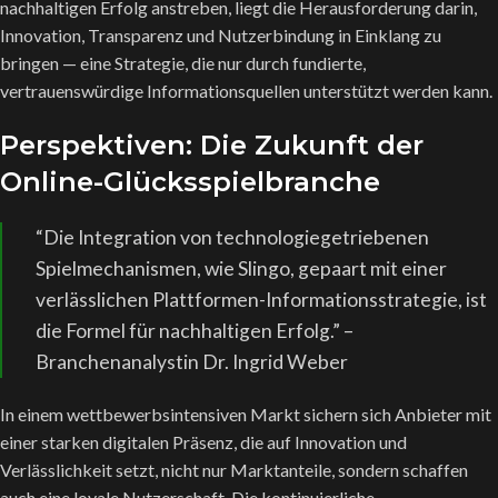
nachhaltigen Erfolg anstreben, liegt die Herausforderung darin,
Innovation, Transparenz und Nutzerbindung in Einklang zu
bringen — eine Strategie, die nur durch fundierte,
vertrauenswürdige Informationsquellen unterstützt werden kann.
Perspektiven: Die Zukunft der
Online-Glücksspielbranche
“Die Integration von technologiegetriebenen
Spielmechanismen, wie Slingo, gepaart mit einer
verlässlichen Plattformen-Informationsstrategie, ist
die Formel für nachhaltigen Erfolg.” –
Branchenanalystin Dr. Ingrid Weber
In einem wettbewerbsintensiven Markt sichern sich Anbieter mit
einer starken digitalen Präsenz, die auf Innovation und
Verlässlichkeit setzt, nicht nur Marktanteile, sondern schaffen
auch eine loyale Nutzerschaft. Die kontinuierliche