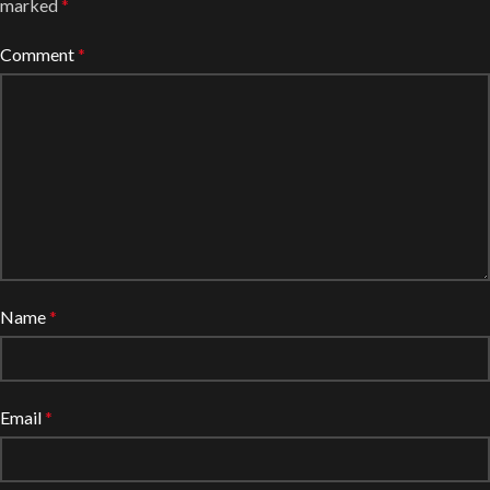
marked
*
Comment
*
Name
*
Email
*