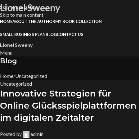
Lionel Sweeny
Skip to navigation
Skip to main content
HOME
ABOUT THE AUTHOR
MY BOOK COLLECTION
SMALL BUSINESS PLAN
BLOG
CONTACT US
Lionel Sweeny
Menu
Blog
Home
Uncategorized
Uncategorized
Innovative Strategien für
Online Glücksspielplattformen
im digitalen Zeitalter
Posted by
admin