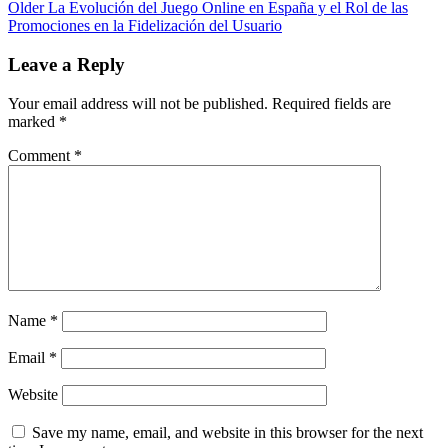
Older
La Evolución del Juego Online en España y el Rol de las
Promociones en la Fidelización del Usuario
Leave a Reply
Your email address will not be published.
Required fields are
marked
*
Comment
*
Name
*
Email
*
Website
Save my name, email, and website in this browser for the next