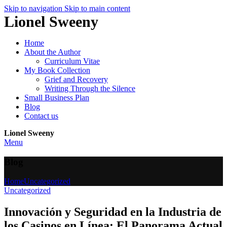
Skip to navigation
Skip to main content
Lionel Sweeny
Home
About the Author
Curriculum Vitae
My Book Collection
Grief and Recovery
Writing Through the Silence
Small Business Plan
Blog
Contact us
Lionel Sweeny
Menu
Blog
Home
Uncategorized
Uncategorized
Innovación y Seguridad en la Industria de
los Casinos en Línea: El Panorama Actual