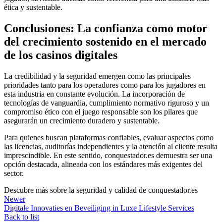
ética y sustentable.
Conclusiones: La confianza como motor
del crecimiento sostenido en el mercado
de los casinos digitales
La credibilidad y la seguridad emergen como las principales
prioridades tanto para los operadores como para los jugadores en
esta industria en constante evolución. La incorporación de
tecnologías de vanguardia, cumplimiento normativo riguroso y un
compromiso ético con el juego responsable son los pilares que
asegurarán un crecimiento duradero y sustentable.
Para quienes buscan plataformas confiables, evaluar aspectos como
las licencias, auditorías independientes y la atención al cliente resulta
imprescindible. En este sentido, conquestador.es demuestra ser una
opción destacada, alineada con los estándares más exigentes del
sector.
Descubre más sobre la seguridad y calidad de conquestador.es
Newer
Digitale Innovaties en Beveiliging in Luxe Lifestyle Services
Back to list