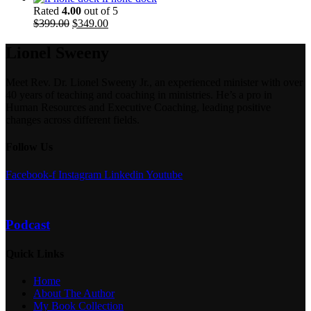
Rated
4.00
out of 5
Original
Current
$
399.00
$
349.00
price
price
was:
is:
Lionel Sweeny
$399.00.
$349.00.
Meet Rev. Dr. Lionel Sweeny Jr., an experienced minister with over
40 years of teaching and coaching in ministries. He’s a pro in
Human Resources and Executive Coaching, leading positive
changes across different fields.
Follow Us
Facebook-f
Instagram
Linkedin
Youtube
Podcast
Quick Links
Home
About The Author
My Book Collection