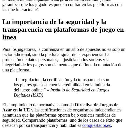
garantizar que los jugadores puedan confiar en las plataformas con
las que interactúan?
La importancia de la seguridad y la
transparencia en plataformas de juego en
línea
Para los jugadores, la confianza en un sitio de apuestas no es solo un
factor adicional, sino la piedra angular de la experiencia. La
protección de datos personales, la justicia en los sorteos y la
integridad de los pagos son elementos que definen la reputación de
una plataforma.
“La regulación, la certificación y la transparencia son
los pilares que sostienen la credibilidad en la industria
del juego online.” –
Instituto de Seguridad en Juegos
Digitales (ISJD)
El cumplimiento de normativas como la
Directiva de Juegos de
Azar en la UE
y las certificaciones de organismos independientes
garantizan que las plataformas operen bajo estrictas medidas de
seguridad. Comparando plataformas, uno de los casos de éxito que
destacan por su transparencia y fiabilidad es
conquestador.es
,