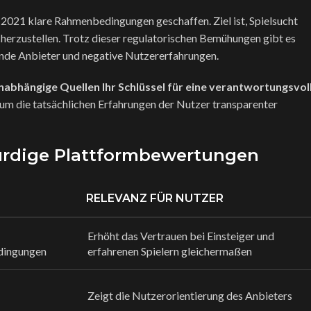
2021 klare Rahmenbedingungen geschaffen. Ziel ist, Spielsucht
herzustellen. Trotz dieser regulatorischen Bemühungen gibt es
nde Anbieter und negative Nutzererfahrungen.
nabhängige Quellen Ihr Schlüssel für eine verantwortungsvol
 um die tatsächlichen Erfahrungen der Nutzer transparenter
würdige Plattformbewertungen
RELEVANZ FÜR NUTZER
Erhöht das Vertrauen bei Einsteiger und
dingungen
erfahrenen Spielern gleichermaßen
Zeigt die Nutzerorientierung des Anbieters