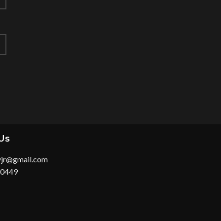
Us
yjr@gmail.com
 0449