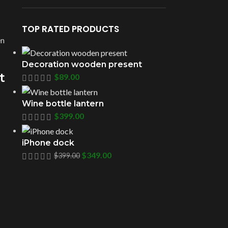
TOP RATED PRODUCTS
en
Decoration wooden present
t
$
89.00
Wine bottle lantern
$
399.00
iPhone dock
$
349.00
$
399.00