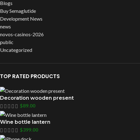
Blogs
Buy Semaglutide
Development News
news
novos-casinos-2026
public
Uncategorized
TOP RATED PRODUCTS
Decoration wooden present
$
89.00
Wine bottle lantern
$
399.00