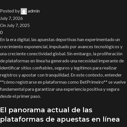
Posted by
admin
July 7, 2026
On July 7, 2025
0
En la era digital, las apuestas deportivas han experimentado un
crecimiento exponencial, impulsado por avances tecnológicos y
una creciente conectividad global. Sin embargo, la proliferación
de plataformas en línea ha generado una necesidad imperante de
identificar sitios confiables, seguros y legítimos para realizar
registros y apostar con tranquilidad. En este contexto, entender
**cómo registrarse en plataformas como BetPrimeiro** se vuelve
fundamental para garantizar una experiencia positiva y segura
desde el primer paso.
El panorama actual de las
plataformas de apuestas en línea