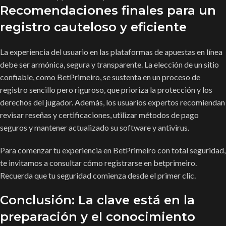
Recomendaciones finales para un
registro cauteloso y eficiente
La experiencia del usuario en las plataformas de apuestas en línea
debe ser armónica, segura y transparente. La elección de un sitio
confiable, como BetPrimeiro, se sustenta en un proceso de
registro sencillo pero riguroso, que prioriza la protección y los
derechos del jugador. Además, los usuarios expertos recomiendan
revisar reseñas y certificaciones, utilizar métodos de pago
seguros y mantener actualizado su software y antivirus.
Para comenzar tu experiencia en BetPrimeiro con total seguridad,
te invitamos a consultar cómo registrarse en betprimeiro.
Recuerda que tu seguridad comienza desde el primer clic.
Conclusión: La clave está en la
preparación y el conocimiento