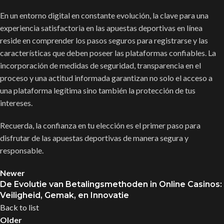
En un entorno digital en constante evolución, la clave para una
experiencia satisfactoria en las apuestas deportivas en línea
reside en comprender los pasos seguros para registrarse y las
características que deben poseer las plataformas confiables. La
incorporación de medidas de seguridad, transparencia en el
proceso y una actitud informada garantizan no solo el acceso a
una plataforma legítima sino también la protección de tus
intereses.
Recuerda, la confianza en tu elección es el primer paso para
disfrutar de las apuestas deportivas de manera segura y
responsable.
Newer
De Evolutie van Betalingsmethoden in Online Casinos:
Veiligheid, Gemak, en Innovatie
Back to list
Older