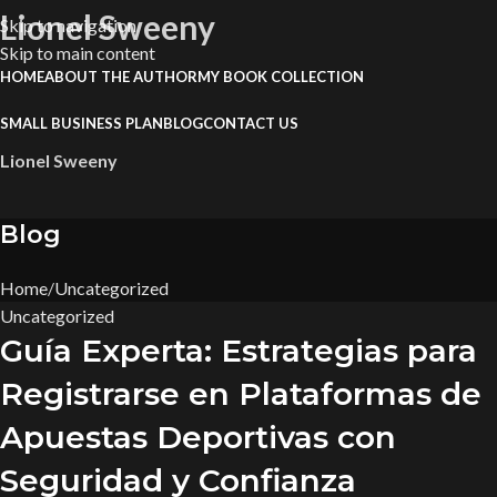
Lionel Sweeny
Skip to navigation
Skip to main content
HOME
ABOUT THE AUTHOR
MY BOOK COLLECTION
SMALL BUSINESS PLAN
BLOG
CONTACT US
Lionel Sweeny
Blog
Home
Uncategorized
Uncategorized
Guía Experta: Estrategias para
Registrarse en Plataformas de
Apuestas Deportivas con
Seguridad y Confianza