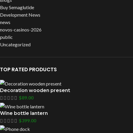
Buy Semaglutide
Development News
news
novos-casinos-2026
public
Uncategorized
TOP RATED PRODUCTS
Decoration wooden present
$
89.00
Wine bottle lantern
$
399.00