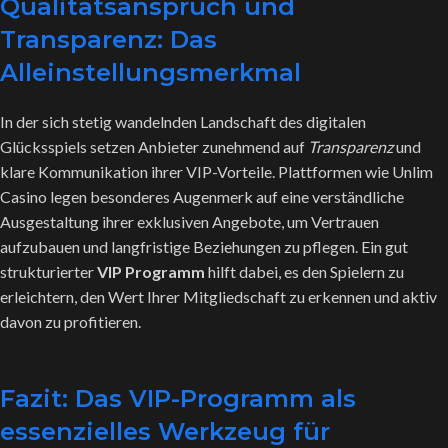
Qualitätsanspruch und
Transparenz: Das
Alleinstellungsmerkmal
In der sich stetig wandelnden Landschaft des digitalen
Glücksspiels setzen Anbieter zunehmend auf
Transparenz
und
klare Kommunikation ihrer VIP-Vorteile. Plattformen wie Unlim
Casino legen besonderes Augenmerk auf eine verständliche
Ausgestaltung ihrer exklusiven Angebote, um Vertrauen
aufzubauen und langfristige Beziehungen zu pflegen. Ein gut
strukturierter
VIP Programm
hilft dabei, es den Spielern zu
erleichtern, den Wert Ihrer Mitgliedschaft zu erkennen und aktiv
davon zu profitieren.
Fazit: Das VIP-Programm als
essenzielles Werkzeug für