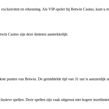
n exclusiviteit en erkenning. Als VIP-speler bij Betwin Casino, kunt u
etwin Casino zijn deze limieten aantrekkelijk:
kste punten van Betwin. De gemiddelde tijd van 31 uur is aanzienlijk s
lusieve spellen. Deze spellen zijn vaak uitgerust met hogere inzetlimiet