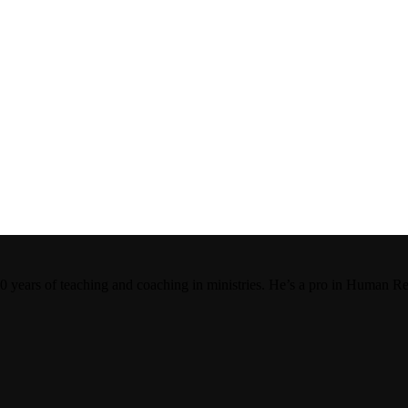
0 years of teaching and coaching in ministries. He’s a pro in Human R