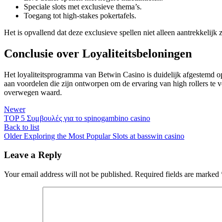
Speciale slots met exclusieve thema’s.
Toegang tot high-stakes pokertafels.
Het is opvallend dat deze exclusieve spellen niet alleen aantrekkelijk
Conclusie over Loyaliteitsbeloningen
Het loyaliteitsprogramma van Betwin Casino is duidelijk afgestemd op
aan voordelen die zijn ontworpen om de ervaring van high rollers te v
overwegen waard.
Newer
TOP 5 Συμβουλές για το spinogambino casino
Back to list
Older
Exploring the Most Popular Slots at
basswin casino
Leave a Reply
Your email address will not be published.
Required fields are marked