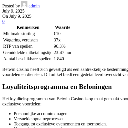
Posted by
admin
July 9, 2025
On July 9, 2025
0
Kenmerken
Waarde
Minimale storting
€10
Wagering vereisten
37x
RTP van spellen
96.3%
Gemiddelde uitbetalingstijd
23-47 uur
Aantal beschikbare spellen
1.840
Betwin Casino heeft zich gevestigd als een aantrekkelijke bestemming
voordelen en diensten. Dit artikel biedt een gedetailleerd overzicht 
Loyaliteitsprogramma en Beloningen
Het loyaliteitsprogramma van Betwin Casino is op maat gemaakt voor 
exclusieve voordelen:
Persoonlijke accountmanager.
Versnelde opnameprocessen.
Toegang tot exclusieve evenementen en toernooien.