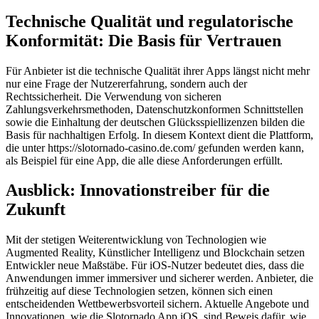
Technische Qualität und regulatorische
Konformität: Die Basis für Vertrauen
Für Anbieter ist die technische Qualität ihrer Apps längst nicht mehr
nur eine Frage der Nutzererfahrung, sondern auch der
Rechtssicherheit. Die Verwendung von sicheren
Zahlungsverkehrsmethoden, Datenschutzkonformen Schnittstellen
sowie die Einhaltung der deutschen Glücksspiellizenzen bilden die
Basis für nachhaltigen Erfolg. In diesem Kontext dient die Plattform,
die unter https://slotornado-casino.de.com/ gefunden werden kann,
als Beispiel für eine App, die alle diese Anforderungen erfüllt.
Ausblick: Innovationstreiber für die
Zukunft
Mit der stetigen Weiterentwicklung von Technologien wie
Augmented Reality, Künstlicher Intelligenz und Blockchain setzen
Entwickler neue Maßstäbe. Für iOS-Nutzer bedeutet dies, dass die
Anwendungen immer immersiver und sicherer werden. Anbieter, die
frühzeitig auf diese Technologien setzen, können sich einen
entscheidenden Wettbewerbsvorteil sichern. Aktuelle Angebote und
Innovationen, wie die Slotornado App iOS, sind Beweis dafür, wie