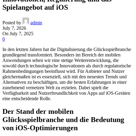
Spielangebot auf iOS
Posted by
admin
July 7, 2026
On July 7, 2025
0
In den letzten Jahren hat die Digitalisierung die Glücksspielbranche
grundlegend transformiert. Besonders im Bereich der mobilen
Anwendungen sehen wir eine stetige Weiterentwicklung, die
sowohl durch technologische Innovationen als durch regulatorische
Rahmenbedingungen beeinflusst wird. Für Anbieter und Nutzer
gleichermaßen ist es essenziell, sich mit den neuesten Trends und
Alternativen zu beschäftigen, um die besten Erfahrungen in einer
zunehmend vernetzen Welt zu erzielen. Dabei spielt die
Verfügbarkeit und Nutzerfreundlichkeit von Apps auf iOS-Geräten
eine entscheidende Rolle.
Der Stand der mobilen
Glücksspielbranche und die Bedeutung
von iOS-Optimierungen