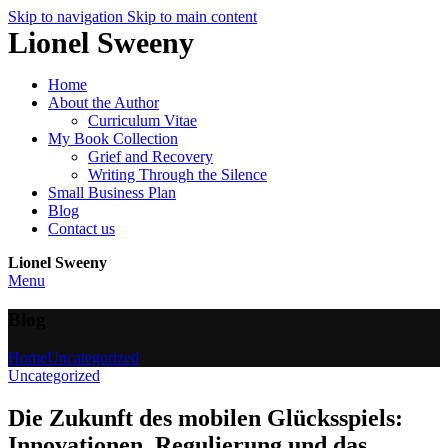
Skip to navigation
Skip to main content
Lionel Sweeny
Home
About the Author
Curriculum Vitae
My Book Collection
Grief and Recovery
Writing Through the Silence
Small Business Plan
Blog
Contact us
Lionel Sweeny
Menu
Blog
Home
Uncategorized
Uncategorized
Die Zukunft des mobilen Glücksspiels:
Innovationen, Regulierung und das