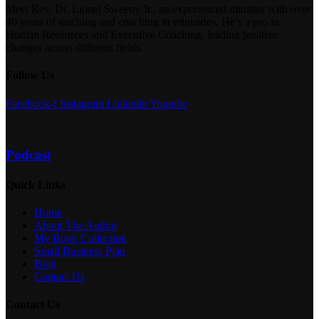
Meet Rev. Dr. Lionel Sweeny Jr., an experienced minister with over
40 years of teaching and coaching in ministries. He’s a pro in
Human Resources and Executive Coaching, leading positive
changes across different fields.
Follow Us
Facebook-f
Instagram
Linkedin
Youtube
Podcast
Quick Links
Home
About The Author
My Book Collection
Small Business Plan
Blog
Contact Us
Contact Us