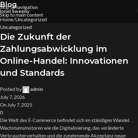
Blog
Skip to navigation
ionel Sweeny
Skip to main content
Home
Uncategorized
Uncategorized
Die Zukunft der
Zahlungsabwicklung im
Online-Handel: Innovationen
und Standards
Posted by
admin
July 7, 2026
On July 7, 2025
0
Die Welt des E-Commerce befindet sich im ständigen Wandel.
Wachstumsmotoren wie die Digitalisierung, das veränderte
Verbraucherverhalten und die zunehmende Akzeptanz neuer