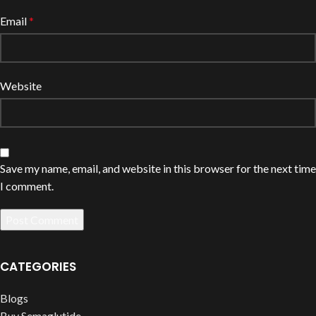
Email
*
Website
Save my name, email, and website in this browser for the next time
I comment.
CATEGORIES
Blogs
Buy Semaglutide