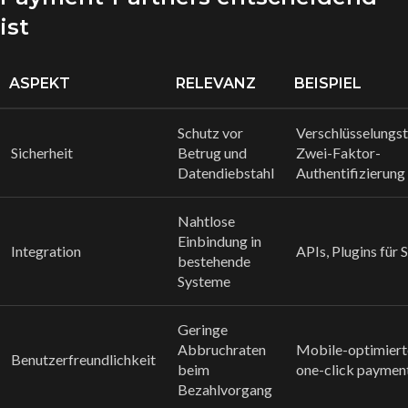
ist
ASPEKT
RELEVANZ
BEISPIEL
Schutz vor
Verschlüsselungst
Sicherheit
Betrug und
Zwei-Faktor-
Datendiebstahl
Authentifizierung
Nahtlose
Einbindung in
Integration
APIs, Plugins für
bestehende
Systeme
Geringe
Abbruchraten
Mobile-optimierte
Benutzerfreundlichkeit
beim
one-click paymen
Bezahlvorgang