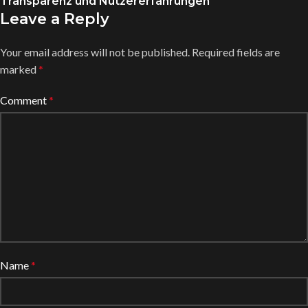
Transparenz und Nutzererfahrungen
Leave a Reply
Your email address will not be published.
Required fields are
marked
*
Comment
*
Name
*