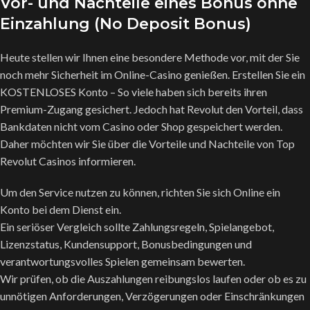
Vor- und Nachteile eines Bonus ohne
Einzahlung (No Deposit Bonus)
Heute stellen wir Ihnen eine besondere Methode vor, mit der Sie
noch mehr Sicherheit im Online-Casino genießen. Erstellen Sie ein
KOSTENLOSES Konto – So viele haben sich bereits ihren
Premium-Zugang gesichert. Jedoch hat Revolut den Vorteil, dass
Bankdaten nicht vom Casino oder Shop gespeichert werden.
Daher möchten wir Sie über die Vorteile und Nachteile von Top
Revolut Casinos informieren.
Um den Service nutzen zu können, richten Sie sich Online ein
Konto bei dem Dienst ein.
Ein seriöser Vergleich sollte Zahlungsregeln, Spielangebot,
Lizenzstatus, Kundensupport, Bonusbedingungen und
verantwortungsvolles Spielen gemeinsam bewerten.
Wir prüfen, ob die Auszahlungen reibungslos laufen oder ob es zu
unnötigen Anforderungen, Verzögerungen oder Einschränkungen