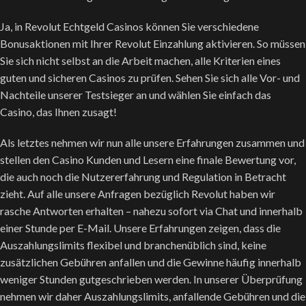
Ja, in Revolut Echtgeld Casinos können Sie verschiedene
Bonusaktionen mit Ihrer Revolut Einzahlung aktivieren. So müssen
Sie sich nicht selbst an die Arbeit machen, alle Kriterien eines
guten und sicheren Casinos zu prüfen. Sehen Sie sich alle Vor- und
Nachteile unserer Testsieger an und wählen Sie einfach das
Casino, das Ihnen zusagt!
Als letztes nehmen wir nun alle unsere Erfahrungen zusammen und
stellen den Casino Kunden und Lesern eine finale Bewertung vor,
die auch noch die Nutzererfahrung und Regulation in Betracht
zieht. Auf alle unsere Anfragen bezüglich Revolut haben wir
rasche Antworten erhalten – nahezu sofort via Chat und innerhalb
einer Stunde per E-Mail. Unsere Erfahrungen zeigen, dass die
Auszahlungslimits flexibel und branchenüblich sind, keine
zusätzlichen Gebühren anfallen und die Gewinne häufig innerhalb
weniger Stunden gutgeschrieben werden. In unserer Überprüfung
nehmen wir daher Auszahlungslimits, anfallende Gebühren und die