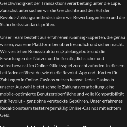
Geschwindigkeit der Transaktionsverarbeitung unter die Lupe.
Zunächst untersuchen wir die Geschichte und den Ruf der
Revolut-Zahlungsmethode, indem wir Bewertungen lesen und die
Sicherheitsstandards prüfen.
Unser Team besteht aus erfahrenen iGaming-Experten, die genau
wissen, was eine Plattform benutzerfreundlich und sicher macht.
Wir verstehen Bonusstrukturen, Spielangebote und die
Erwartungen der Nutzer und helfen dir, dich sicher und
selbstbewusst im Online-Glücksspiel zurechtzufinden. In diesem
Leitfaden erfährst du, wie du die Revolut-App und -Karten für
Zahlungen in Online-Casinos nutzen kannst. Jedes Casino in
unserer Auswahl bietet schnelle Zahlungsverarbeitung, eine
mobile-optimierte Benutzeroberfläche und volle Kompatibilität
mit Revolut – ganz ohne versteckte Gebühren. Unser erfahrenes
Redaktionsteam testet regelmäßig Online-Casinos mit echtem
Geld.