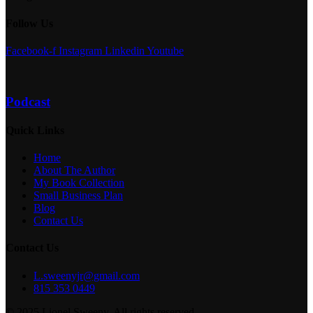
Follow Us
Facebook-f
Instagram
Linkedin
Youtube
Podcast
Quick Links
Home
About The Author
My Book Collection
Small Business Plan
Blog
Contact Us
Contact Us
L.sweenyjr@gmail.com
815 353 0449
© 2025 Lionel Sweeny. All rights reserved.