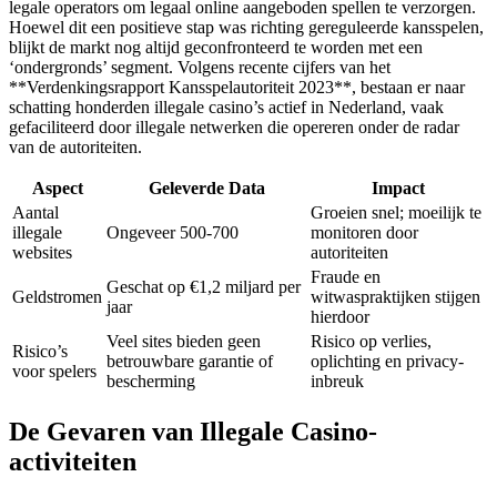
legale operators om legaal online aangeboden spellen te verzorgen.
Hoewel dit een positieve stap was richting gereguleerde kansspelen,
blijkt de markt nog altijd geconfronteerd te worden met een
‘ondergronds’ segment. Volgens recente cijfers van het
**Verdenkingsrapport Kansspelautoriteit 2023**, bestaan er naar
schatting honderden illegale casino’s actief in Nederland, vaak
gefaciliteerd door illegale netwerken die opereren onder de radar
van de autoriteiten.
Aspect
Geleverde Data
Impact
Aantal
Groeien snel; moeilijk te
illegale
Ongeveer 500-700
monitoren door
websites
autoriteiten
Fraude en
Geschat op €1,2 miljard per
Geldstromen
witwaspraktijken stijgen
jaar
hierdoor
Veel sites bieden geen
Risico op verlies,
Risico’s
betrouwbare garantie of
oplichting en privacy-
voor spelers
bescherming
inbreuk
De Gevaren van Illegale Casino-
activiteiten