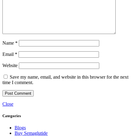
Name
*
Email
*
Website
Save my name, email, and website in this browser for the next
time I comment.
Close
Categories
Blogs
Buy Semaglutide