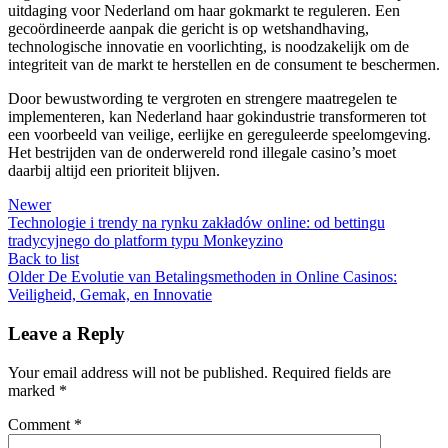
uitdaging voor Nederland om haar gokmarkt te reguleren. Een
gecoördineerde aanpak die gericht is op wetshandhaving,
technologische innovatie en voorlichting, is noodzakelijk om de
integriteit van de markt te herstellen en de consument te beschermen.
Door bewustwording te vergroten en strengere maatregelen te
implementeren, kan Nederland haar gokindustrie transformeren tot
een voorbeeld van veilige, eerlijke en gereguleerde speelomgeving.
Het bestrijden van de onderwereld rond illegale casino’s moet
daarbij altijd een prioriteit blijven.
Newer
Technologie i trendy na rynku zakładów online: od bettingu
tradycyjnego do platform typu Monkeyzino
Back to list
Older
De Evolutie van Betalingsmethoden in Online Casinos:
Veiligheid, Gemak, en Innovatie
Leave a Reply
Your email address will not be published.
Required fields are
marked
*
Comment
*