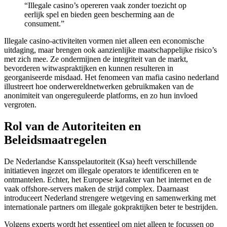
“Illegale casino’s opereren vaak zonder toezicht op
eerlijk spel en bieden geen bescherming aan de
consument.”
Illegale casino-activiteiten vormen niet alleen een economische
uitdaging, maar brengen ook aanzienlijke maatschappelijke risico’s
met zich mee. Ze ondermijnen de integriteit van de markt,
bevorderen witwaspraktijken en kunnen resulteren in
georganiseerde misdaad. Het fenomeen van mafia casino nederland
illustreert hoe onderwereldnetwerken gebruikmaken van de
anonimiteit van ongereguleerde platforms, en zo hun invloed
vergroten.
Rol van de Autoriteiten en
Beleidsmaatregelen
De Nederlandse Kansspelautoriteit (Ksa) heeft verschillende
initiatieven ingezet om illegale operators te identificeren en te
ontmantelen. Echter, het Europese karakter van het internet en de
vaak offshore-servers maken de strijd complex. Daarnaast
introduceert Nederland strengere wetgeving en samenwerking met
internationale partners om illegale gokpraktijken beter te bestrijden.
Volgens experts wordt het essentieel om niet alleen te focussen op