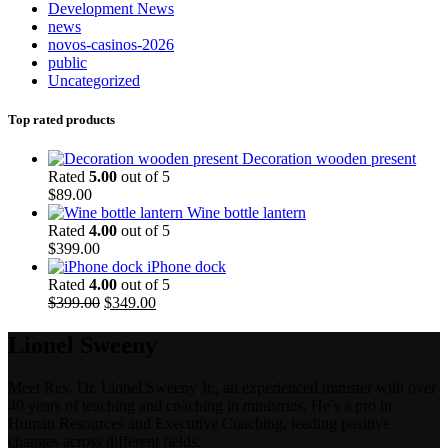
Development News
news
novos-casinos-2026
public
Uncategorized
Top rated products
Decoration wooden present
Rated
5.00
out of 5
$
89.00
Wine bottle lantern
Rated
4.00
out of 5
$
399.00
iPhone dock
Rated
4.00
out of 5
Original
Current
$
399.00
$
349.00
price
price
was:
is:
Lionel Sweeny
$399.00.
$349.00.
Meet Rev. Dr. Lionel Sweeny Jr., an experienced minister with over
40 years of teaching and coaching in ministries. He’s a pro in
Human Resources and Executive Coaching, leading positive
changes across different fields.