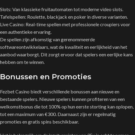
Slots: Van klassieke fruitautomaten tot moderne video slots.
Tafelspellen: Roulette, blackjack en poker in diverse varianten.
Live Casino: Real-time spellen met professionele croupiers voor
een authentieke ervaring.
De spellen zijn afkomstig van gerenommeerde
softwareontwikkelaars, wat de kwaliteit en eerlijkheid van het
aanbod waarborgt. Dit zorgt ervoor dat spelers een eerlijke kans
hebben om te winnen.
Bonussen en Promoties
Fezbet Casino biedt verschillende bonussen aan nieuwe en
bestaande spelers. Nieuwe spelers kunnen profiteren van een
welkomstbonus die tot 100% op hun eerste storting kan oplopen,
tot een maximum van €300. Daarnaast zijn er regelmatig
promoties en gratis spins beschikbaar.