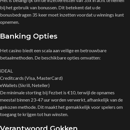
Het is belangrijk om de inzetvereisten van 35x in acht te nemen
bij het gebruik van bonussen. Dit betekent dat u de
bonusbedragen 35 keer moet inzetten voordat u winnings kunt
opnemen.
Banking Opties
Het casino biedt een scala aan veilige en betrouwbare
betaalmethoden. De beschikbare opties omvatten:
iDEAL
Creditcards (Visa, MasterCard)
eWallets (Skrill, Neteller)
De minimale storting bij Fezbet is €10, terwijl de opnames
meestal binnen 23-47 uur worden verwerkt, afhankelijk van de
gekozen methode. Dit maakt het gemakkelijk voor spelers om
toegang te krijgen tot hun winsten.
Verantwoord Gokken