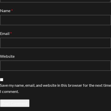
Name
*
Email
*
Website
Save my name, email, and website in this browser for the next time
I comment.