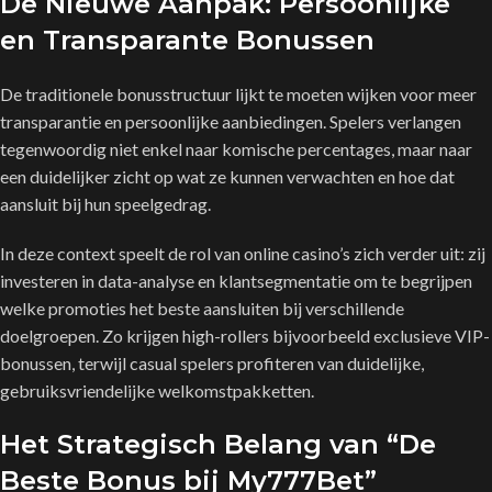
De Nieuwe Aanpak: Persoonlijke
en Transparante Bonussen
De traditionele bonusstructuur lijkt te moeten wijken voor meer
transparantie en persoonlijke aanbiedingen. Spelers verlangen
tegenwoordig niet enkel naar komische percentages, maar naar
een duidelijker zicht op wat ze kunnen verwachten en hoe dat
aansluit bij hun speelgedrag.
In deze context speelt de rol van online casino’s zich verder uit: zij
investeren in data-analyse en klantsegmentatie om te begrijpen
welke promoties het beste aansluiten bij verschillende
doelgroepen. Zo krijgen high-rollers bijvoorbeeld exclusieve VIP-
bonussen, terwijl casual spelers profiteren van duidelijke,
gebruiksvriendelijke welkomstpakketten.
Het Strategisch Belang van “De
Beste Bonus bij My777Bet”