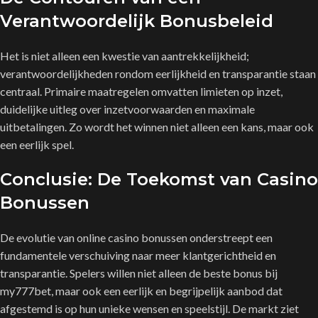
Verantwoordelijk Bonusbeleid
Het is niet alleen een kwestie van aantrekkelijkheid;
verantwoordelijkheden rondom eerlijkheid en transparantie staan
centraal. Primaire maatregelen omvatten limieten op inzet,
duidelijke uitleg over inzetvoorwaarden en maximale
uitbetalingen. Zo wordt het winnen niet alleen een kans, maar ook
een eerlijk spel.
Conclusie: De Toekomst van Casino
Bonussen
De evolutie van online casino bonussen onderstreept een
fundamentele verschuiving naar meer klantgerichtheid en
transparantie. Spelers willen niet alleen de beste bonus bij
my777bet, maar ook een eerlijk en begrijpelijk aanbod dat
afgestemd is op hun unieke wensen en speelstijl. De markt ziet