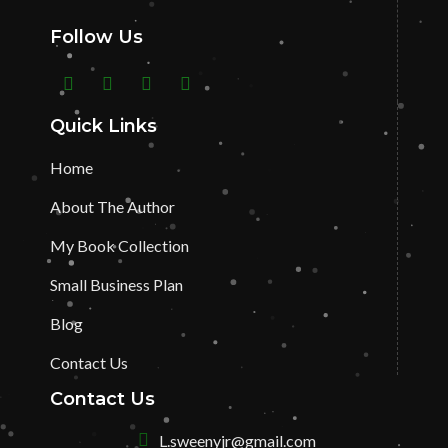
Follow Us
Quick Links
Home
About The Author
My Book Collection
Small Business Plan
Blog
Contact Us
Contact Us
L.sweenyjr@gmail.com