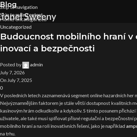
Blog
Skip to navigation
Lionel Sweeny
Skip to main content
Home
Uncategorized
Uncategorized
Budoucnost mobilního hraní v 
inovací a bezpečnosti
Posted by
admin
July 7, 2026
On July 7, 2025
0
V posledních letech zaznamenává segment online hazardních her ne
Nejvýznamnějším faktorem je stále větší dostupnost kvalitních m
kasinovým hrám odkudkoliv a kdykoliv. S tímto posunem přichází i d
uživatele, ale také musí splňovat přísné regulační a bezpečnostn
mobilního hraní a na roli inovativních řešení, jako je například
ampm
na trhu.