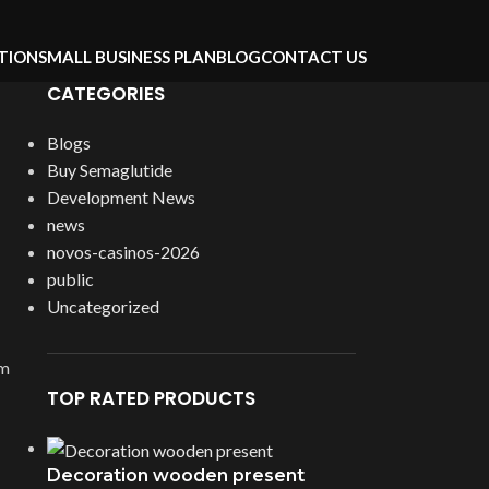
TION
SMALL BUSINESS PLAN
BLOG
CONTACT US
CATEGORIES
Blogs
Buy Semaglutide
Development News
news
novos-casinos-2026
public
Uncategorized
ým
TOP RATED PRODUCTS
Decoration wooden present