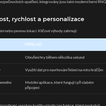
 bezpečnostních opatření, integrovány jsou také moderní herní RNG
st, rychlost a personalizace
zení nebo pevnou lokaci. Klíčové výhody zahrnují:
PŘÍKLAD
Otevření hry během několika sekund
y
Využití dat pro navrhování řešení na míru hráčům
menného
Mobilní aplikace, které fungují i při slabém
připojení
ní rozhraní, vysokou kvalitu vizuálu i na funkce, které poskytují