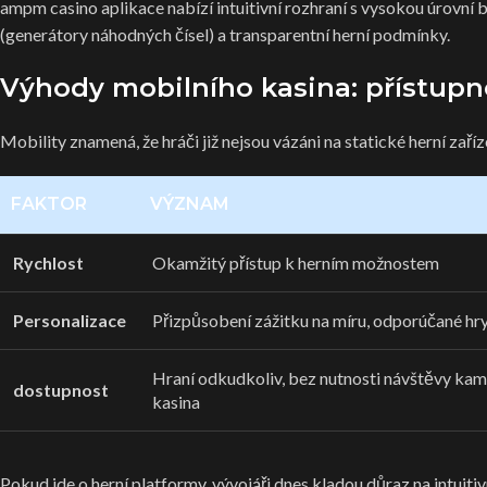
ampm casino aplikace nabízí intuitivní rozhraní s vysokou úrovní
(generátory náhodných čísel) a transparentní herní podmínky.
Výhody mobilního kasina: přístupno
Mobility znamená, že hráči již nejsou vázáni na statické herní zaří
FAKTOR
VÝZNAM
Rychlost
Okamžitý přístup k herním možnostem
Personalizace
Přizpůsobení zážitku na míru, odporúčané hr
Hraní odkudkoliv, bez nutnosti návštěvy ka
dostupnost
kasina
Pokud jde o herní platformy, vývojáři dnes kladou důraz na intuitiv